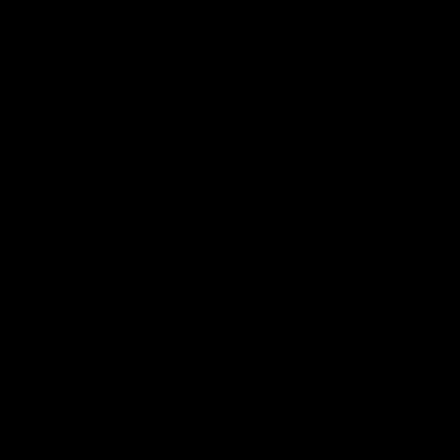
About Author