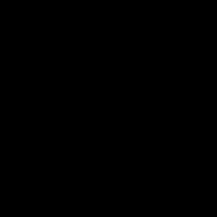
Categories
casino
1
ERP in Business
409